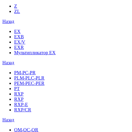
Z
ZL
Назад
EX
EXB
EX/V
EXR
Мультипликатор EX
Назад
PM-PC-PR
PLM-PLC-PLR
PEM-PEC-PER
PT
RXP
RXP
RXP-E
RXP/CR
Назад
OM-OC-OR