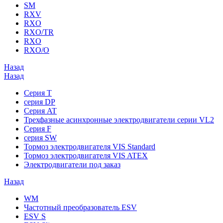
SM
RXV
RXO
RXO/TR
RXO
RXO/O
Назад
Назад
Серия T
серия DP
Серия AT
Трехфазные асинхронные электродвигатели серии VL2
Серия F
серия SW
Тормоз электродвигателя VIS Standard
Тормоз электродвигателя VIS ATEX
Электродвигатели под заказ
Назад
WM
Частотный преобразователь ESV
ESV S