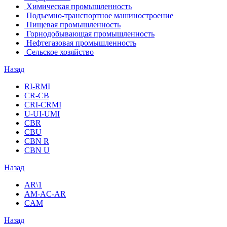
Химическая промышленность
Подъемно-транспортное машиностроение
Пищевая промышленность
Горнодобывающая промышленность
Нефтегазовая промышленность
Сельское хозяйство
Назад
RI-RMI
CR-CB
СRI-СRMI
U-UI-UMI
CBR
CBU
CBN R
CBN U
Назад
AR\1
AM-AC-AR
CAM
Назад