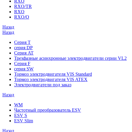
RXO
RXO/TR
RXO
RXO/O
Назад
Назад
Серия T
серия DP
Серия AT
Трехфазные асинхронные электродвигатели серии VL2
Серия F
серия SW
Тормоз электродвигателя VIS Standard
Тормоз электродвигателя VIS ATEX
Электродвигатели под заказ
Назад
WM
Частотный преобразователь ESV
ESV S
ESV Slim
Назад