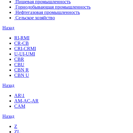
Пищевая промышленность
Горнодобывающая промышленность
Нефтегазовая промышленность
Сельское хозяйство
Назад
RI-RMI
CR-CB
СRI-СRMI
U-UI-UMI
CBR
CBU
CBN R
CBN U
Назад
AR\1
AM-AC-AR
CAM
Назад
Z
ZL