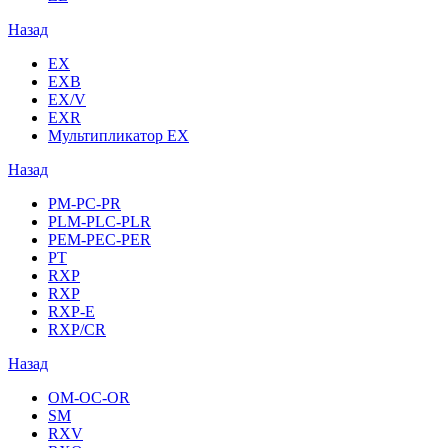
Назад
EX
EXB
EX/V
EXR
Мультипликатор EX
Назад
PM-PC-PR
PLM-PLC-PLR
PEM-PEC-PER
PT
RXP
RXP
RXP-E
RXP/CR
Назад
OM-OC-OR
SM
RXV