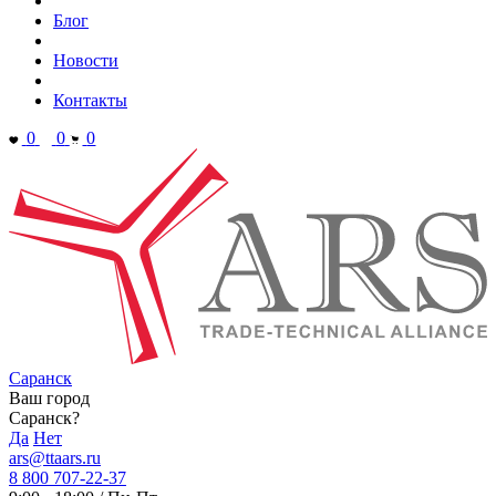
Блог
Новости
Контакты
0
0
0
Саранск
Ваш город
Саранск?
Да
Нет
ars@ttaars.ru
8 800 707-22-37