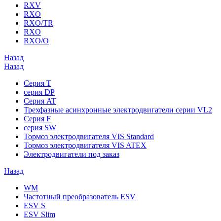
RXV
RXO
RXO/TR
RXO
RXO/O
Назад
Назад
Серия T
серия DP
Серия AT
Трехфазные асинхронные электродвигатели серии VL2
Серия F
серия SW
Тормоз электродвигателя VIS Standard
Тормоз электродвигателя VIS ATEX
Электродвигатели под заказ
Назад
WM
Частотный преобразователь ESV
ESV S
ESV Slim