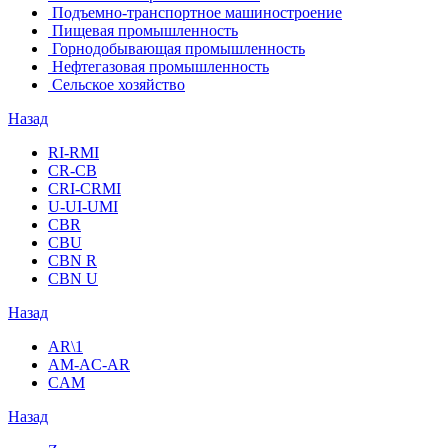
Подъемно-транспортное машиностроение
Пищевая промышленность
Горнодобывающая промышленность
Нефтегазовая промышленность
Сельское хозяйство
Назад
RI-RMI
CR-CB
СRI-СRMI
U-UI-UMI
CBR
CBU
CBN R
CBN U
Назад
AR\1
AM-AC-AR
CAM
Назад