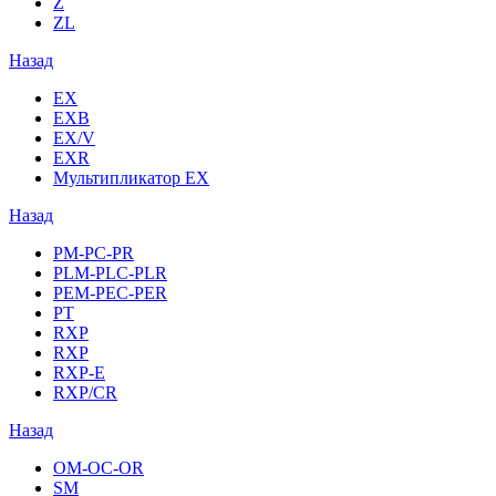
Z
ZL
Назад
EX
EXB
EX/V
EXR
Мультипликатор EX
Назад
PM-PC-PR
PLM-PLC-PLR
PEM-PEC-PER
PT
RXP
RXP
RXP-E
RXP/CR
Назад
OM-OC-OR
SM